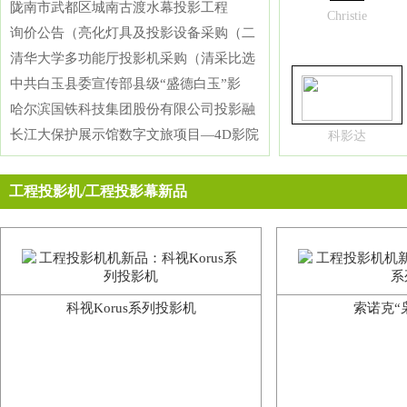
陇南市武都区城南古渡水幕投影工程
Christie
询价公告（亮化灯具及投影设备采购（二
清华大学多功能厅投影机采购（清采比选
中共白玉县委宣传部县级“盛德白玉”影
哈尔滨国铁科技集团股份有限公司投影融
长江大保护展示馆数字文旅项目—4D影院
科影达
工程投影机/工程投影幕新品
科视Korus系列投影机
索诺克“