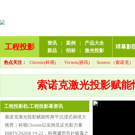
资讯
|
案例
|
产品大全
工程投影
球幕影
新品
|
招标
|
激光投影
热点关注：
Christie(科视)
|
Vivitek(丽讯)
|
Sonnoc（索诺克）
索诺克激光投影赋能
工程投影机/工程投影幕资讯
索诺克激光投影赋能恽寿平沉浸式画境大
推荐｜科视Christie以实例见证光影力量
BIRTV2026|8.19-22，科视邀您共赴银幕之