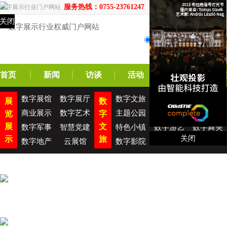
服务热线：0755-23761247
数字展示行业门户网站
关闭
资讯
企业
产
首页
新闻
访谈
活动
新品
方
数字展馆
数字展厅
数字文旅
夜间旅游
旅游演艺
展
数
商业展示
数字艺术
主题公园
主题乐园
智慧旅游
览
字
展
文
数字军事
智慧党建
特色小镇
数字游艺
数字舞美
关闭
示
旅
数字地产
云展馆
数字影院
数字影视
光影秀