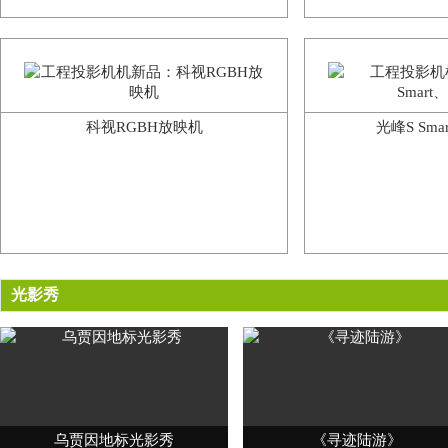
科视RGBH放映机
光峰S Smar
光影秀
乌贾因地标光影秀
《寻迹陆游》