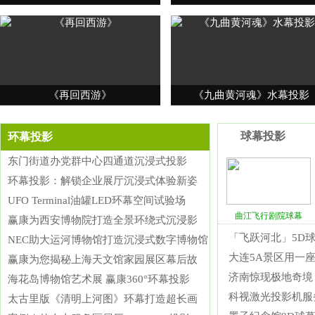
《再回西游》
《九曲黄河魂》水幕投影
球幕投影
环幕投影
东门街道办党群中心四通道沉浸式投影
环幕投影：解锁企业展厅沉浸式体验新姿
UFO Terminal油罐LED环幕空间试验场
曲江飞行剧院球幕
赢康为西安博物院打造全景环绕式沉浸影
「飞跃河北」5D
NEC助大运河博物馆打造沉浸式数字博物馆
大连5A景区用一座
赢康为您揭秘上海天文馆家园展区幕后故
济南惊现极地奇境
海花岛博物馆艺术展 赢康360°环幕投影
科视激光投影机服
太古里版《清明上河图》环幕打造超长画