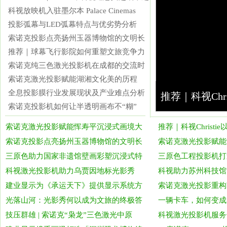
科视放映机入驻墨尔本 Palace Cinemas
投影弧幕与LED弧幕特点与优劣势分析
索诺克投影点亮扬州玉器博物馆的文明长
推荐｜球幕飞行影院如何重塑文旅竞争力
索诺克纯三色激光投影机在成都的交流时
索诺克激光投影赋能湖湘文化美的历程
全息投影膜行业发展现状及产业难点分析
推荐｜科视Chr
索诺克投影机如何让半透明画布不“糊”
索诺克激光投影赋能恽寿平沉浸式画境大
推荐｜科视Christ
索诺克投影点亮扬州玉器博物馆的文明长
索诺克激光投影赋能
三原色助力国家非遗馆壁画彩塑沉浸式特
三原色工程投影机打
科视激光投影机助力乌贾因地标光影秀
科视助力苏州科技馆
建业显示为《承运天下》提供显示系统方
索诺克激光投影重构
光落山河：光影秀何以成为文旅的终极答
一辆卡车，如何变成
技压群雄 | 索诺克“枭龙”三色激光中原
科视激光投影机服务