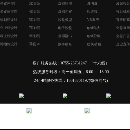
多媒体展厅
3D影院
虚拟拍照
透明屏
激光投影
多媒体展馆
4D影院
虚拟迎宾
轨道镜
投影机租
规划馆设计
5D影院
沙盘模型
VR看房
背投硬幕
企业馆设计
7D影院
电子沙盘
ipad售楼
全息展示
科技馆设计
9D影院
虚拟翻书
ipad互动
全息广告
博物馆设计
裸眼3D
数字签名
建筑动画
企业宣传
客户服务热线：0755-23761247 （十六线）
热线服务时段：周一至周五，8:00 ～ 18:00
24小时服务热线：18018701197(微信同号)