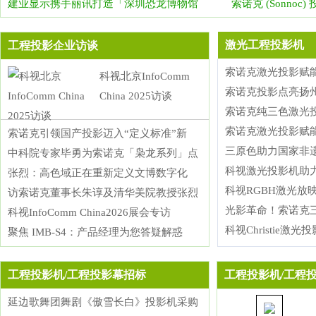
建业显示携手丽讯打造「深圳恐龙博物馆
索诺克 (Sonno
激光工程投影机
工程投影企业访谈
索诺克激光投影赋
科视北京InfoComm
索诺克投影点亮扬
China 2025访谈
索诺克纯三色激光
索诺克激光投影赋
索诺克引领国产投影迈入“定义标准”新
三原色助力国家非
中科院专家毕勇为索诺克「枭龙系列」点
科视激光投影机助
张烈：高色域正在重新定义文博数字化
科视RGBH激光放
访索诺克董事长朱谆及清华美院教授张烈
光影革命！索诺克三
科视InfoComm China2026展会专访
科视Christie激
聚焦 IMB-S4：产品经理为您答疑解惑
工程投影机/工程投影幕招标
工程投影机/工程
延边歌舞团舞剧《傲雪长白》投影机采购