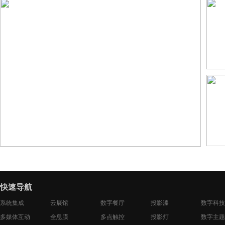
某
快速导航
系统集成
云展馆
数字餐厅
投影漆
数字科技
多媒体互动
全息膜
多点触控
投影灯
数字主题