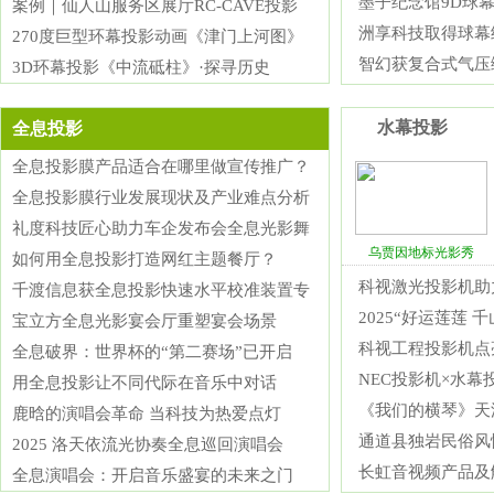
墨子纪念馆9D球
案例｜仙人山服务区展厅RC-CAVE投影
洲享科技取得球幕
270度巨型环幕投影动画《津门上河图》
智幻获复合式气压
3D环幕投影《中流砥柱》·探寻历史
水幕投影
全息投影
全息投影膜产品适合在哪里做宣传推广？
全息投影膜行业发展现状及产业难点分析
礼度科技匠心助力车企发布会全息光影舞
乌贾因地标光影秀
如何用全息投影打造网红主题餐厅？
科视激光投影机助
千渡信息获全息投影快速水平校准装置专
2025“好运莲莲 
宝立方全息光影宴会厅重塑宴会场景
科视工程投影机点
全息破界：世界杯的“第二赛场”已开启
NEC投影机×水幕
用全息投影让不同代际在音乐中对话
《我们的横琴》天
鹿晗的演唱会革命 当科技为热爱点灯
通道县独岩民俗风
2025 洛天依流光协奏全息巡回演唱会
长虹音视频产品及
全息演唱会：开启音乐盛宴的未来之门