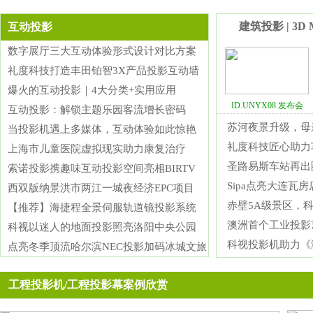
光影绘没骨，古画入新生——索诺克（Sonnoc）激光
投影机赋能恽寿平沉浸式画境大展
建筑投影 | 3D M
互动投影
数字展厅三大互动体验形式设计对比方案
礼度科技打造丰田铂智3X产品投影互动墙
爆火的互动投影｜4大分类+实用应用
ID.UNYX08 发布会
互动投影：解锁主题乐园客流增长密码
苏河夜景升级，母
当投影机遇上多媒体，互动体验如此惊艳
礼度科技匠心助力
上海市儿童医院虚拟现实助力康复治疗
圣路易斯车站再出
索诺投影携趣味互动投影空间亮相BIRTV
光
Sipa点亮大连瓦
西双版纳景洪市两江一城夜经济EPC项目
索
赤壁5A级景区，
【推荐】海捷程全景伺服轨道镜投影系统
山
澳洲首个工业投影
科视以迷人的地面投影照亮洛阳中央公园
科视投影机助力《
点亮冬季顶流哈尔滨NEC投影加码冰城文旅
三原
工程投影机/工程投影幕案例欣赏
流