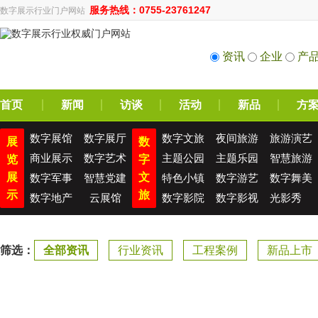
服务热线：0755-23761247
数字展示行业门户网站
资讯
企业
产
首页
新闻
访谈
活动
新品
方
数字展馆
数字展厅
数字文旅
夜间旅游
旅游演艺
展
数
商业展示
数字艺术
主题公园
主题乐园
智慧旅游
览
字
展
文
数字军事
智慧党建
特色小镇
数字游艺
数字舞美
示
旅
数字地产
云展馆
数字影院
数字影视
光影秀
筛选：
全部资讯
行业资讯
工程案例
新品上市