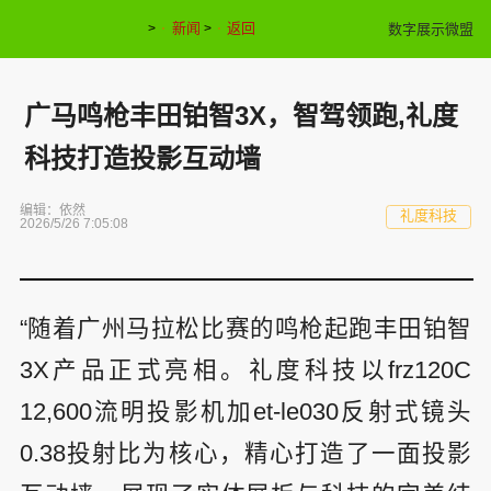
新闻
返回
数字展示微盟
>
>
广马鸣枪丰田铂智3X，智驾领跑,礼度
科技打造投影互动墙
编辑：依然
礼度科技
2026/5/26 7:05:08
“随着广州马拉松比赛的鸣枪起跑丰田铂智
3X产品正式亮相。礼度科技以frz120C
12,600流明投影机加et-le030反射式镜头
0.38投射比为核心，精心打造了一面投影