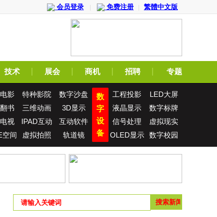
会员登录
免费注册
繁體中文版
|
|
技术
展会
商机
招聘
专题
电影
特种影院
数字沙盘
工程投影
LED大屏
数
翻书
三维动画
3D显示
液晶显示
数字标牌
字
设
电视
IPAD互动
互动软件
信号处理
虚拟现实
备
E空间
虚拟拍照
轨道镜
OLED显示
数字校园
屏