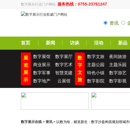
服务热线：0755-23761247
数字展示行业门户网站
资讯
首页
新闻
访谈
活动
新品
数字展馆
数字展厅
数字文旅
夜间旅游
展
数
商业展示
数字艺术
主题公园
主题乐园
览
字
展
文
数字军事
智慧党建
特色小镇
数字游艺
示
旅
数字地产
云展馆
数字影院
数字影视
数字展示在线
>
资讯
> 以数为绘，赋览新生：数字沙盘构筑规划馆城市