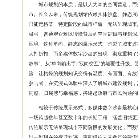
城市规划
的本质，是以人为本的空间营造，而
市。
长久以来，传统
规划馆
依赖实体
沙盘
、静态展
只能定格某一特定阶段的城市样貌，无法呈现城市
极强，普通观众难以读懂背后的空间逻辑与规划深
困境。这种单向、静态的展示形式，割裂了城市过
大打折扣。而多媒体
数字沙盘
的出现，彻底重构了
叙事”、从“单向输出”到“双向交互”的颠覆性升级。
验，让枯燥的规划知识变得有温度、有画面、有故
参与者，在沉浸式体验中深入了解城市建设规划，
同感、归属感与幸福感，搭建起政府与市民沟通的
相较于传统展示形式，多媒体
数字沙盘
最核心
一场跨越数年甚至数十年的长期工程，涵盖旧城更
传统展示无法呈现城市不同阶段的发展变化，而
数
过去到现在的变迁轨迹，更能模拟未来数年的建设