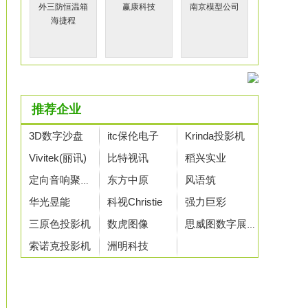
赢康科技
南京模型公司
海捷程
推荐企业
3D数字沙盘
itc保伦电子
Krinda投影机
Vivitek(丽讯)
比特视讯
稻兴实业
东方中原
风语筑
定向音响聚音宝
华光昱能
科视Christie
强力巨彩
三原色投影机
数虎图像
思威图数字展示
索诺克投影机
洲明科技