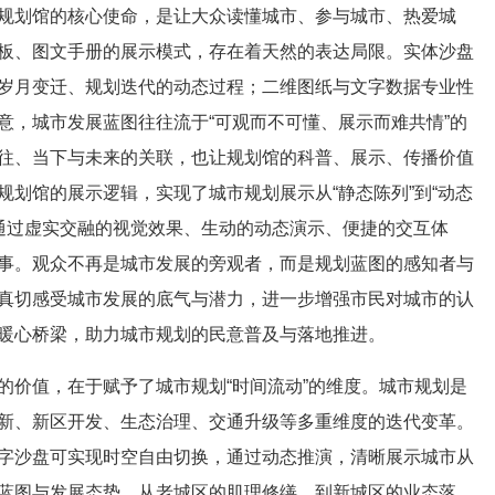
规划馆
的核心使命，是让大众读懂城市、参与城市、热爱城
板、图文手册的展示模式，存在着天然的表达局限。实体
沙盘
岁月变迁、规划迭代的动态过程；二维图纸与文字数据专业性
意，城市发展蓝图往往流于“可观而不可懂、展示而难共情”的
往、当下与未来的关联，也让
规划馆
的科普、展示、传播价值
规划馆
的展示逻辑，实现了
城市规划
展示从“静态陈列”到“动态
通过虚实交融的视觉效果、生动的动态演示、便捷的交互体
事。观众不再是城市发展的旁观者，而是规划蓝图的感知者与
真切感受城市发展的底气与潜力，进一步增强市民对城市的认
暖心桥梁，助力
城市规划
的民意普及与落地推进。
的价值，在于赋予了
城市规划
“时间流动”的维度。
城市规划
是
新、新区开发、生态治理、交通升级等多重维度的迭代变革。
字沙盘
可实现时空自由切换，通过动态推演，清晰展示城市从
蓝图与发展态势。从老城区的肌理修缮，到新城区的业态落