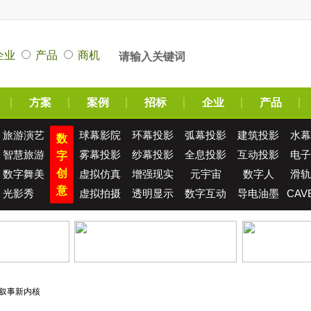
企业
产品
商机
方案
案例
招标
企业
产品
旅游演艺
球幕影院
环幕投影
弧幕投影
建筑投影
水幕
数
智慧旅游
雾幕投影
纱幕投影
全息投影
互动投影
电子
字
创
数字舞美
虚拟仿真
增强现实
元宇宙
数字人
滑轨
意
光影秀
虚拟拍摄
透明显示
数字互动
导电油墨
CAV
叙事新内核