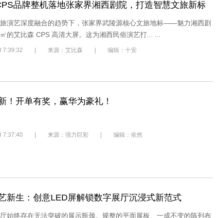
㎡CPS品牌整机落地张家界湘西剧院，打造智慧文旅新标
旅演艺深度融合的趋势下，张家界武陵源核心文旅地标——魅力湘西剧
㎡的艾比森 CPS 高清大屏。这为湘西民俗演艺打... ...
/28 7:39:32 | 来源：艾比森 | 编辑：十安
s上新！开单有奖，赢华为豪礼！
/28 7:37:40 | 来源：强力巨彩 | 编辑：依然
艺新生：创意LED屏解锁数字展厅沉浸式新范式
厅始终存在无法突破的展示瓶颈。规整的平面展板、一成不变的陈列布