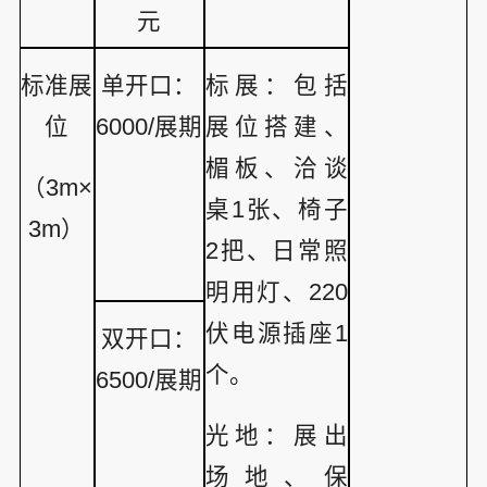
元
标准展
单开口：
标展：包括
位
6000/展期
展位搭建、
楣板、洽谈
（3m×
桌1张、椅子
3m）
2把、日常照
明用灯、220
伏电源插座1
双开口：
个。
6500/展期
光地：展出
场地、保