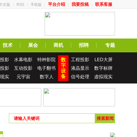
平台介绍
我要投稿
联系客服
中文版
|
RSS
|
手机版
|
|
|
技术
展会
商机
招聘
专题
投影
水幕电影
特种影院
工程投影
LED大屏
数
字
投影
互动投影
电子翻书
液晶显示
数字标牌
设
备
现实
元宇宙
数字人
信号处理
虚拟现实