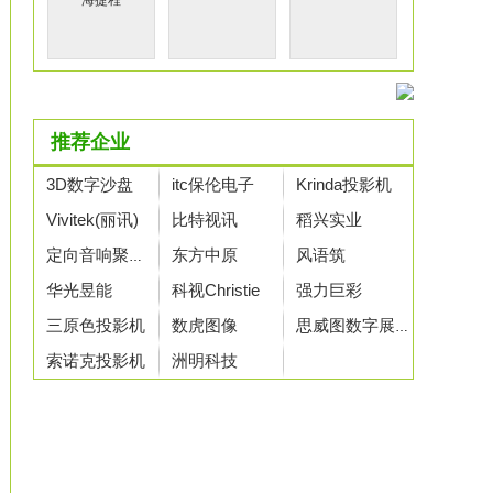
海捷程
推荐企业
3D数字沙盘
itc保伦电子
Krinda投影机
Vivitek(丽讯)
比特视讯
稻兴实业
东方中原
风语筑
定向音响聚音宝
华光昱能
科视Christie
强力巨彩
三原色投影机
数虎图像
思威图数字展示
索诺克投影机
洲明科技