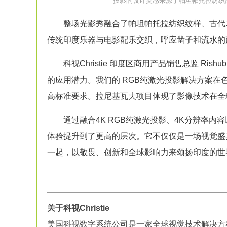
投影
的设计灵感
来源于帕坦帕托拉纺织
整场光影秀融合了帕坦帕托拉纺织纹样、古代水
传统印度乐器与电影配乐交织，呼应凿子和流水的
科视Christie 印度区商用产品销售总监 Rish
的应用潜力。我们的 RGB纯激光
投影
解决方案在
高标准要求。拉尼基瓦夫项目体现了影像技术在全
通过融合4K RGB纯激光
投影
、4K分辨率内
体验提升到了更高的层次。它不仅仅是一场视觉盛
一起，以敬畏、创新和全球影响力来颂扬印度的世
关于科视Christie
美国科视数字系统公司是一家全球视觉技术解决方