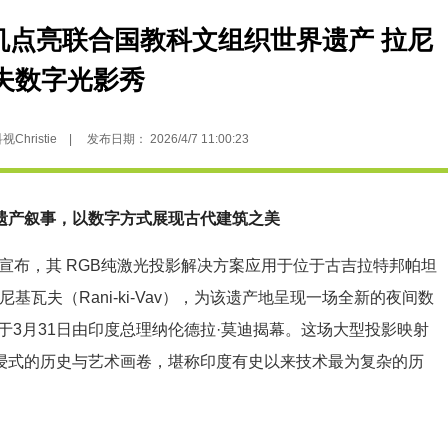
光投影机点亮联合国教科文组织世界遗产 拉尼
夫数字光影秀
istie | 发布日期： 2026/4/7 11:00:23
遗产叙事，
以数字方式展现古代建筑之美
 宣布，其 RGB纯激光
投影
解决方案应用于位于古吉拉特邦帕坦
瓦夫（Rani‑ki‑Vav），为该遗产地呈现一场全新的夜间数
3月31日由印度总理纳伦德拉·莫迪揭幕。这场大型
投影
映射
沉浸式的历史与艺术画卷，堪称印度有史以来技术最为复杂的历