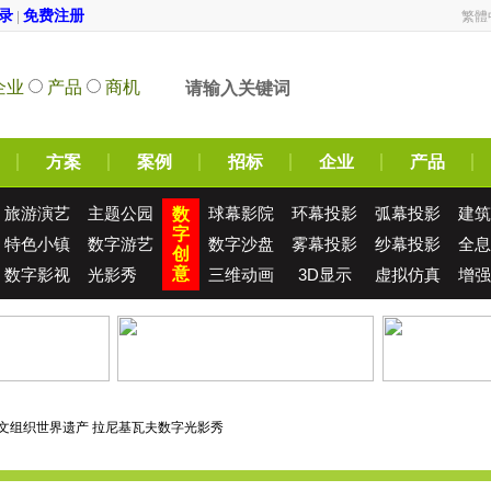
录
免费注册
|
繁體
企业
产品
商机
方案
案例
招标
企业
产品
旅游演艺
主题公园
球幕影院
环幕投影
弧幕投影
建筑
数
字
特色小镇
数字游艺
数字沙盘
雾幕投影
纱幕投影
全息
创
意
数字影视
光影秀
三维动画
3D显示
虚拟仿真
增强
国教科文组织世界遗产 拉尼基瓦夫数字光影秀