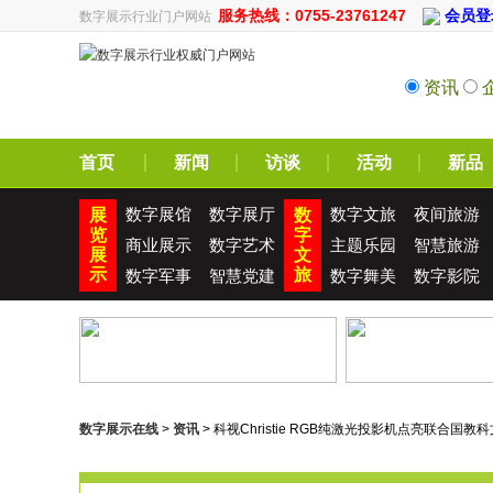
服务热线：0755-23761247
会员登
数字展示行业门户网站
资讯
首页
新闻
访谈
活动
新品
数字展馆
数字展厅
数字文旅
夜间旅游
展
数
览
字
商业展示
数字艺术
主题乐园
智慧旅游
展
文
示
旅
数字军事
智慧党建
数字舞美
数字影院
数字展示在线
>
资讯
> 科视Christie RGB纯激光投影机点亮联合