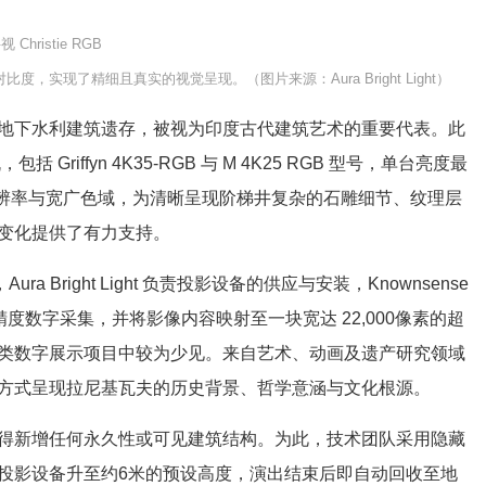
视 Christie RG
B
实现了精细且真实的视觉呈现。（图片来源：Aura Bright Light）
下水利建筑遗存，被视为印度古代建筑艺术的重要代表。此
机
，包括 Griffyn 4K35‑RGB 与 M 4K25 RGB 型号，单台亮度最
分辨率与宽广色域，为清晰呈现阶梯井复杂的石雕细节、纹理层
变化提供了有力支持。
a Bright Light 负责
投影
设备的供应与安装，Knownsense
高精度数字采集，并将影像内容映射至一块宽达 22,000像素的超
类
数字展示
项目中较为少见。来自艺术、动画及遗产研究领域
方式呈现拉尼基瓦夫的历史背景、哲学意涵与文化根源。
新增任何永久性或可见建筑结构。为此，技术团队采用隐藏
投影
设备升至约6米的预设高度，演出结束后即自动回收至地