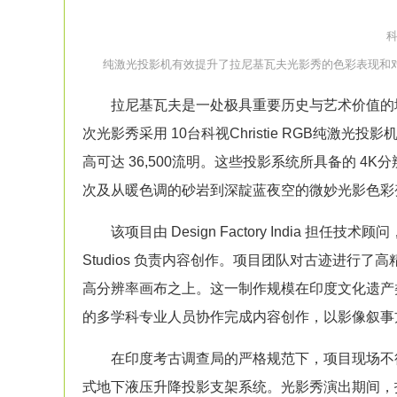
科
纯
激光投影机
有效提升了拉尼基瓦夫光影秀的色彩表现和对比度，
拉尼基瓦夫是一处极具重要历史与艺术价值的地
次光影秀采用 10台科视Christie RGB纯
激光投影
高可达 36,500流明。这些
投影
系统所具备的 4K
次及从暖色调的砂岩到深靛蓝夜空的微妙光影色彩
该项目由 Design Factory India 担任技术顾问，Aur
Studios 负责内容创作。项目团队对古迹进行了
高分辨率画布之上。这一制作规模在印度文化遗产
的多学科专业人员协作完成内容创作，以影像叙事
在印度考古调查局的严格规范下，项目现场不得
式地下液压升降
投影
支架系统。光影秀演出期间，