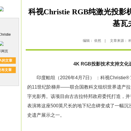
科视Christie RGB纯激
基瓦
ristie
编辑： 依然 | 文章来源： 科视Chr
享网页
A的文章
4K RGB
投影
技术支持文化
发布文章
印度帕坦（2026年4月7日） ：科视Christie®
的11世纪阶梯井——联合国教科文组织世界遗产拉尼基
字光影秀。该项目由古吉拉特邦政府委托打造，并于
表演将这座500英尺长的地下纪念碑变成了一幅
史遗产展示之一。