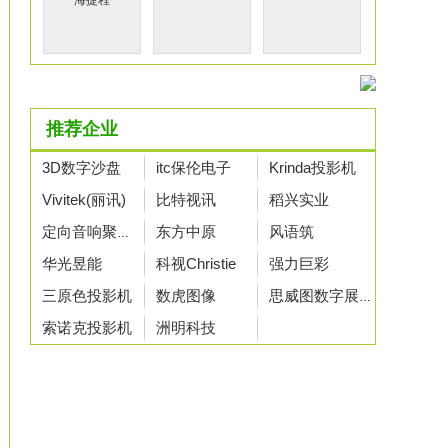
海捷程
推荐企业
3D数字沙盘
itc保伦电子
Krinda投影机
Vivitek(丽讯)
比特视讯
稻兴实业
东方中原
风语筑
定向音响聚音宝
华光昱能
科视Christie
强力巨彩
三原色投影机
数虎图像
思威图数字展示
索诺克投影机
洲明科技