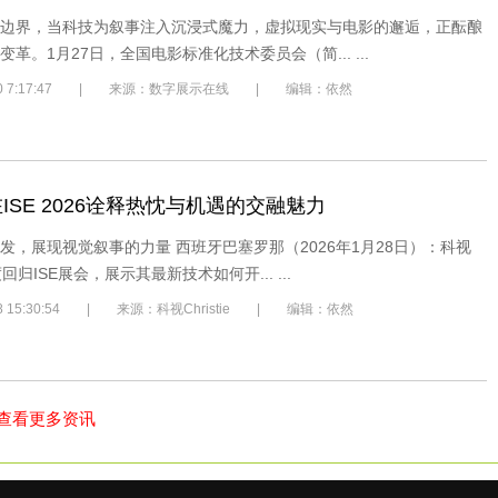
边界，当科技为叙事注入沉浸式魔力，虚拟现实与电影的邂逅，正酝酿
革。1月27日，全国电影标准化技术委员会（简... ...
1/30 7:17:47 | 来源：数字展示在线 | 编辑：依然
ie在ISE 2026诠释热忱与机遇的交融魅力
发，展现视觉叙事的力量 西班牙巴塞罗那（2026年1月28日）：科视
; 再度回归ISE展会，展示其最新技术如何开... ...
28 15:30:54 | 来源：科视Christie | 编辑：依然
查看更多资讯