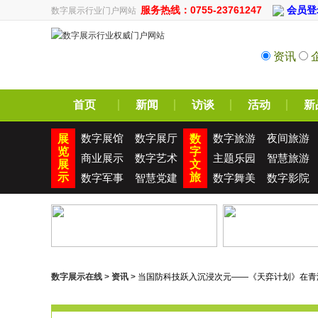
服务热线：0755-23761247
会员登
数字展示行业门户网站
资讯
首页
新闻
访谈
活动
新
数字展馆
数字展厅
数字旅游
夜间旅游
展
数
览
字
商业展示
数字艺术
主题乐园
智慧旅游
展
文
示
旅
数字军事
智慧党建
数字舞美
数字影院
数字展示在线
>
资讯
> 当国防科技跃入沉浸次元——《天弈计划》在