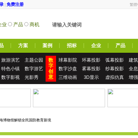
录
免费注册
|
繁體
企业
产品
商机
品
方案
案例
招标
企业
产品
旅游演艺
主题公园
球幕影院
环幕投影
弧幕投影
建筑
数
字
特色小镇
数字游艺
数字沙盘
雾幕投影
纱幕投影
全息
创
意
数字影视
光影秀
三维动画
3D显示
虚拟仿真
增强
青海博物馆解锁全民国防教育新境