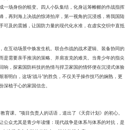
成一场身份的蜕变。四人小队集结，化身运筹帷幄的作战指挥
锋，再到海上决战的惊涛拍岸，第一视角的沉浸感，将我国陆
手可及的震撼，让国防力量的现代化水准，在虚实交织中直抵
在互动场景中焕发生机。联合作战的战术逻辑、装备协同的
而是需要亲手推演的策略、并肩攻克的难关。当青少年的指尖
回响，探索国防科技的热情与捍卫家国的情怀便在沉浸式体验
渐渐明白，这场“战斗”的胜负，不仅关乎操作技巧的娴熟，更
份深植于心的家国信念。
教育课。”项目负责人的话语，道出了《天弈计划》的初心。
让公众尤其是青少年读懂：现代战争是体系与体系的对抗，是