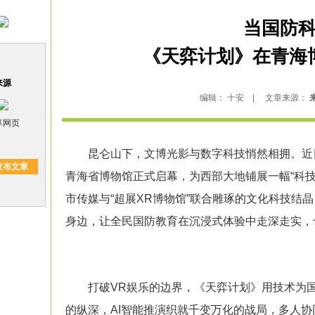
当国防
《天弈计划》在青海
来源
编辑： 十安 | 文章来源：
络搜索
享网页
昆仑山下，文博光影与数字科技悄然相拥。近日
发布文章
青海省
博物馆
正式启幕，为西部大地铺展一幅“科
市传媒与“超展
XR
博物馆
”联合雕琢的文化科技结
身边，让全民国防教育在沉浸式体验中走深走实，
打破VR娱乐的边界，《天弈计划》用技术为国防
的纵深，AI智能推演织就千变万化的战局，多人