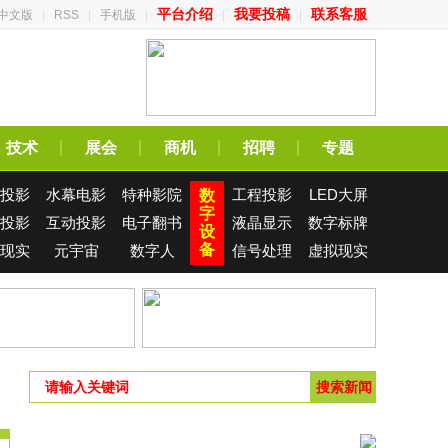
平台介绍
我要投稿
联系客服
中文版
|
RSS
|
手机版
|
|
|
技术
展会
商机
招聘
专题
投影
水幕电影
特种影院
工程投影
LED大屏
数
字
投影
互动投影
电子翻书
液晶显示
数字标牌
设
备
现实
元宇宙
数字人
信号处理
虚拟现实