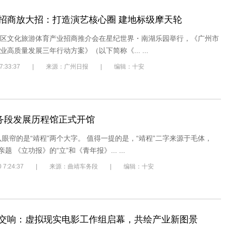
招商放大招：打造演艺核心圈 建地标级摩天轮
区文化旅游体育产业招商推介会在星纪世界・南湖乐园举行，《广州市
高质量发展三年行动方案》（以下简称《... ...
2/2 7:33:37 | 来源：广州日报 | 编辑：十安
车务段发展历程馆正式开馆
入眼帘的是“靖程”两个大字。 值得一提的是，“靖程”二字来源于毛体，
题 《立功报》的“立”和《青年报》... ...
/30 7:24:37 | 来源：曲靖车务段 | 编辑：十安
交响：虚拟现实电影工作组启幕，共绘产业新图景