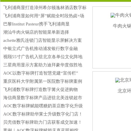
飞利浦商显打造漳州希尔顿逸林酒店数字标
飞利浦商显如何用“屏”赋能全时段热卤+场
巴黎Institut Pasteur携手飞利浦商显
牛肉火
潮汕牛肉火锅店的智能菜单新选择
漳州希尔顿逸林酒店 X 飞利浦商显：让运营更高效、
achette雅氏连锁门店智能显示屏解决方案
体验更贴心
中银立式广告机推动浦发银行数字金融
视颐55寸广告机入驻北京各单位文化阵地
三星商用显示方案助力迪拜豪华度假胜地
AOC以数字标牌打造智慧党建“宣传栏”
重庆医科大学附属第一医院数字标牌案例
飞利浦数字标牌打造数字篝火促进购物
北京
海信商显数字标牌产品进驻北美连锁超市
Ins
AOC数字标牌赋能嘿糖奶茶店数字化升级
商
AOC数字标牌助华莱士升级数字化门店！
色
贝壳借数字标牌助力门店获客成交加速！
案例｜AOC数字标牌赋能天真蓝照相馆