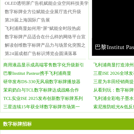
OLED透明屏广告机赋能企业空间科技美学
数字标牌全方位赋能企业展厅迭代升级
第28届上海国际广告展
飞利浦商显如何用“屏”赋能全时段热卤
数字标牌产品适合在什么样的网络平台宣
解读创维数字标牌产品力与场景化突围之
巴黎Institut
第24届成都广告标识博览会圆满落幕
商用液晶显示成高端零售数字化升级新引
飞利浦商显打造漳州
巴黎Institut Pasteur携手飞利浦商显
三星ISE 2026全
研华发布DS-330无风扇数字标牌播放器
三星为丰田经销商提
茉莉奶白与TCL数字标牌达成战略合作
从看到玩：数字标牌
TCL实业ISE 2025发布创新数字标牌系列
飞利浦全彩电子墨水屏3
三星连续15年获全球数字标牌市场第一
索尼推防眩光&低反
数字标牌招标