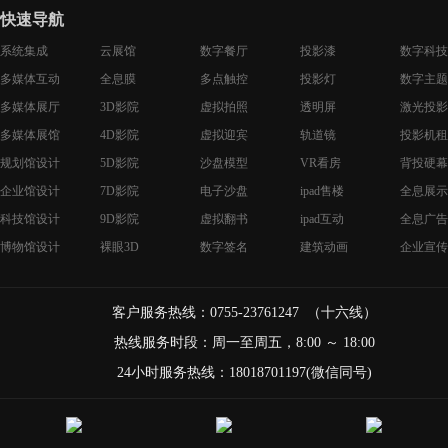
快速导航
系统集成
云展馆
数字餐厅
投影漆
数字科技
多媒体互动
全息膜
多点触控
投影灯
数字主题
多媒体展厅
3D影院
虚拟拍照
透明屏
激光投影
多媒体展馆
4D影院
虚拟迎宾
轨道镜
投影机租
规划馆设计
5D影院
沙盘模型
VR看房
背投硬幕
企业馆设计
7D影院
电子沙盘
ipad售楼
全息展示
科技馆设计
9D影院
虚拟翻书
ipad互动
全息广告
博物馆设计
裸眼3D
数字签名
建筑动画
企业宣传
客户服务热线：0755-23761247 （十六线）
热线服务时段：周一至周五，8:00 ～ 18:00
24小时服务热线：18018701197(微信同号)