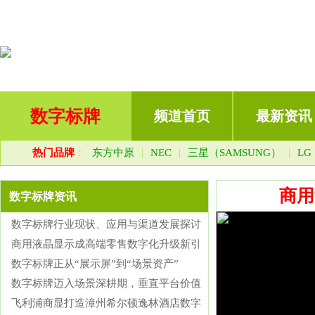
数字标牌
频道首页
最新资讯
热门品牌
：
东方中原
|
NEC
|
三星（SAMSUNG）
|
LG
商用
数字标牌资讯
数字标牌行业现状、应用与渠道发展探讨
商用液晶显示成高端零售数字化升级新引
数字标牌正从“展示屏”到“场景资产”
数字标牌迈入场景深耕期，垂直平台价值
飞利浦商显打造漳州希尔顿逸林酒店数字