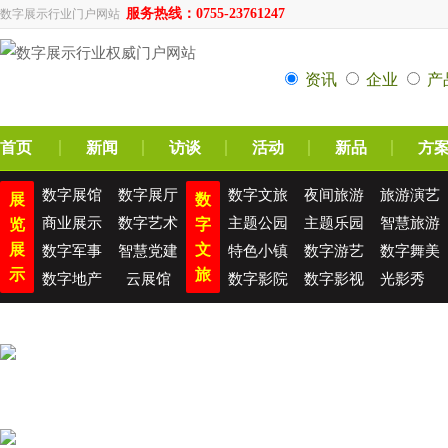
服务热线：0755-23761247
数字展示行业门户网站
资讯
企业
产
首页
新闻
访谈
活动
新品
方
数字展馆
数字展厅
数字文旅
夜间旅游
旅游演艺
展
数
商业展示
数字艺术
主题公园
主题乐园
智慧旅游
览
字
展
文
数字军事
智慧党建
特色小镇
数字游艺
数字舞美
示
旅
数字地产
云展馆
数字影院
数字影视
光影秀