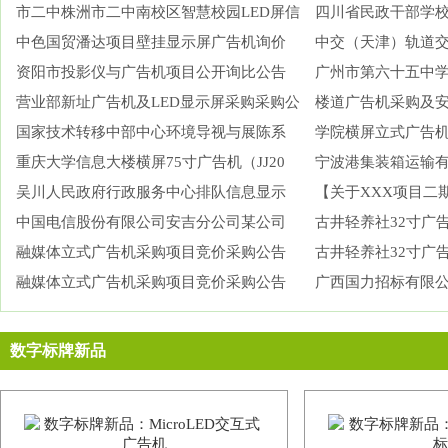
市二中株洲市二中南校区智慧校园LED屏信
四川省民政干部学校
中色国贸潘达项目壁挂显示屏广告机询价
中交（天津）轨道
资阳市投影仪与广告机项目公开询比公告
广州市第六十五中
营业部新址广告机及LED显示屏采购采购公
楼道广告机采购及安
国家技术转移中部中心环境导视与展陈系
学院横屏立式广告机采购
重庆大学信息大楼横屏75寸广告机（JJ20
宁波港集装箱运输
吴川人民政府行政服务中心排队信息显示
【关于XXX项目二
中国电信股份有限公司安吉分公司某公司
购
古井轻养社32寸广
融媒体立式广告机采购项目竞价采购公告
古井轻养社32寸广
融媒体立式广告机采购项目竞价采购公告
广西国力招标有限公
数字标牌新品